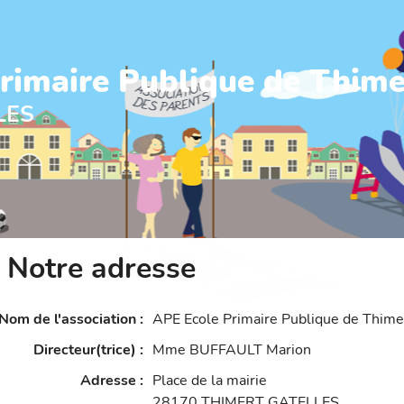
rimaire Publique de Thime
LES
Notre adresse
Nom de l'association
:
APE Ecole Primaire Publique de Thime
Directeur(trice)
:
Mme BUFFAULT Marion
Adresse
:
Place de la mairie
28170
THIMERT GATELLES