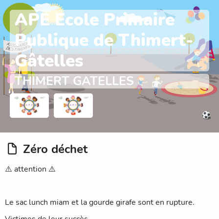
APE Ecole Primaire
Publique de Thimert-
Gâtelles
THIMERT GATELLES
Zéro déchet
⚠️ attention ⚠️
Le sac lunch miam et la gourde girafe sont en rupture.