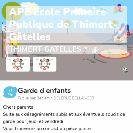
APE Ecole Primaire
Publique de Thimert-
Gâtelles
THIMERT GATELLES
Garde d enfants
21
Mai
Publié par Benjamin DELERUE BELLANGER
Chers parents
Suite aux désagréments subis et aux éventuels soucis de
garde pour jeudi et vendredi
Vous trouverez un contact en pièce jointe